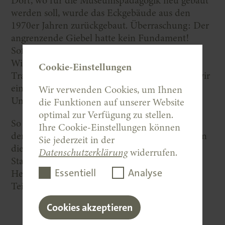
Dort, wo für die Museumspädagogik neu gebaut
werden soll, wurde das Eckgebäude aus den
1970er Jahren zurückgebaut. Überraschung: Der
angrenzende Giebel hatte kein Fundament!
Sofort mussten wir die Arbeiten unterbrechen.
Wie konnte es weitergehen? Gemeinsam mit
Cookie-Einstellungen
Tragwerksplaner und Bauherrn entwickelten wir
ein Konzept zur Nachgründung und
Wir verwenden Cookies, um Ihnen
Unterfangung.
die Funktionen auf unserer Website
optimal zur Verfügung zu stellen.
So wurden im Juli 2023 Bohrpfähle unterhalb
Ihre Cookie-Einstellungen können
der Giebelwände in eine Tiefe von 21 Metern in
Sie jederzeit in der
die Erde getrieben, im August lastableitende
Datenschutzerklärung
widerrufen.
Stahlträger eingebaut. Lob allen, die diese
Essentiell
Analyse
Herausforderung meisterten, so dass die
Teilabnahme wie geplant stattfinden konnte.
Cookies akzeptieren