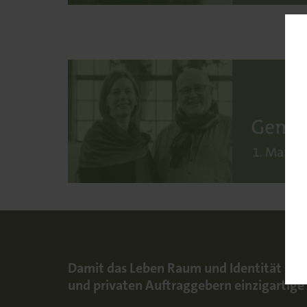
Damit das Leben Raum und Identität behäl
und privaten Auftraggebern einzigartige