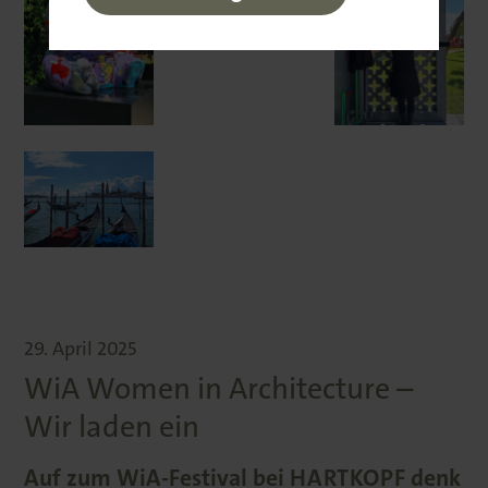
29. April 2025
WiA Women in Architecture –
Wir laden ein
Auf zum WiA-Festival bei HARTKOPF denk